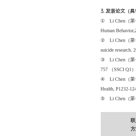
3. 发表论文（
（第
① Li Chen
Human Behavior,
（第
② Li Chen
suicide research. 
（第
③ Li Chen
（
757
SSCI Q1
（第
④ Li Chen
Health, P1232-12
（第
⑤ Li Chen
联
方