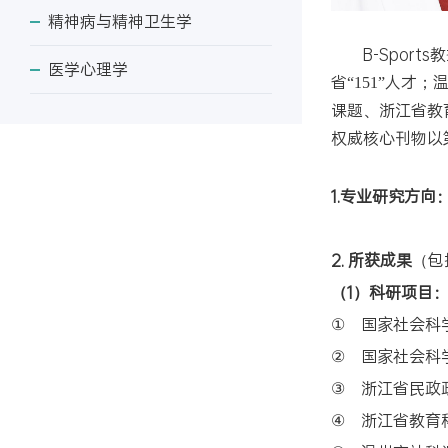
精神病与精神卫生学
B-Spo
医学心理学
省
人才；
“151”
课题、浙江省教
权威核心刊物以
1.专业研究方向
2. 所获成果
（包
（1）科研项目
国家社会科
①
国家社会科
②
浙江省民政
③
浙江省教育
④