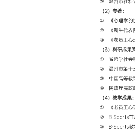
温州市社科
⑤
（2）专著：
《
心理学的
①
《新生代农
②
《老员工心
③
（3）科研成果
省哲学社会
①
温州市第十
②
中国高等教
③
民政厅民政
④
（4）教学成果
《老员工心
①
B-Sports
②
B-Sport
③